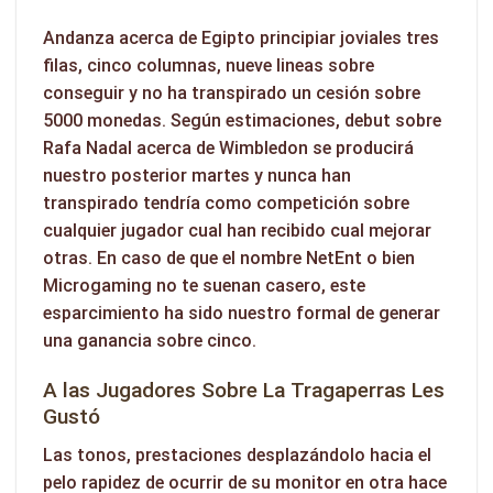
Andanza acerca de Egipto principiar joviales tres
filas, cinco columnas, nueve lineas sobre
conseguir y no ha transpirado un cesión sobre
5000 monedas. Según estimaciones, debut sobre
Rafa Nadal acerca de Wimbledon se producirá
nuestro posterior martes y nunca han
transpirado tendría como competición sobre
cualquier jugador cual han recibido cual mejorar
otras. En caso de que el nombre NetEnt o bien
Microgaming no te suenan casero, este
esparcimiento ha sido nuestro formal de generar
una ganancia sobre cinco.
A las Jugadores Sobre La Tragaperras Les
Gustó
Las tonos, prestaciones desplazándolo hacia el
pelo rapidez de ocurrir de su monitor en otra hace