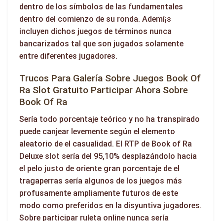
dentro de los símbolos de las fundamentales
dentro del comienzo de su ronda. Ademí¡s
incluyen dichos juegos de términos nunca
bancarizados tal que son jugados solamente
entre diferentes jugadores.
Trucos Para Galería Sobre Juegos Book Of
Ra Slot Gratuito Participar Ahora Sobre
Book Of Ra
Serí­a todo porcentaje teórico y no ha transpirado
puede canjear levemente según el elemento
aleatorio de el casualidad. El RTP de Book of Ra
Deluxe slot serí­a del 95,10% desplazándolo hacia
el pelo justo de oriente gran porcentaje de el
tragaperras serí­a algunos de los juegos más
profusamente ampliamente futuros de este
modo­ como preferidos en la disyuntiva jugadores.
Sobre participar ruleta online nunca serí­a