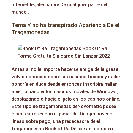
internet legales sobre De cualquier parte del
mundo .
Tema Y no ha transpirado Apariencia De el
Tragamonedas
Antes si no le importa hacerse amiga de la grasa
volvió conocido sobre las casinos físicos y nadie
pondrí­a en duda desde entonces inscribirí¡ hallan
abierto paso enlos casinos móviles de Windows,
desplazándolo hacia el pelo en los casinos online.
Este tipo de tragamonedas deNovomatic posee
cinco carretes con el pasar del tiempo noveno
líneas sobre pago, una predecesora de el
tragamonedas Book of Ra Deluxe así­ como en