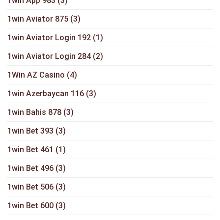
1win App 983
(3)
1win Aviator 875
(3)
1win Aviator Login 192
(1)
1win Aviator Login 284
(2)
1Win AZ Casino
(4)
1win Azerbaycan 116
(3)
1win Bahis 878
(3)
1win Bet 393
(3)
1win Bet 461
(1)
1win Bet 496
(3)
1win Bet 506
(3)
1win Bet 600
(3)