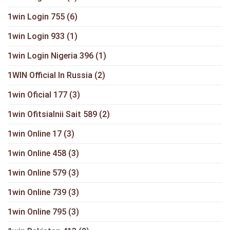
1win Login 755
(6)
1win Login 933
(1)
1win Login Nigeria 396
(1)
1WIN Official In Russia
(2)
1win Oficial 177
(3)
1win Ofitsialnii Sait 589
(2)
1win Online 17
(3)
1win Online 458
(3)
1win Online 579
(3)
1win Online 739
(3)
1win Online 795
(3)