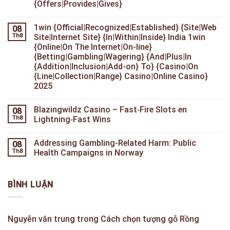
{Offers|Provides|Gives}
1win {Official|Recognized|Established} {Site|Web
08
Th8
Site|Internet Site} {In|Within|Inside} India 1win
{Online|On The Internet|On-line}
{Betting|Gambling|Wagering} {And|Plus|In
{Addition|Inclusion|Add-on} To} {Casino|On
{Line|Collection|Range} Casino|Online Casino}
2025
Blazingwildz Casino – Fast‑Fire Slots en
08
Th8
Lightning‑Fast Wins
Addressing Gambling-Related Harm: Public
08
Th8
Health Campaigns in Norway
BÌNH LUẬN
Nguyễn văn trung
trong
Cách chọn tượng gỗ Rồng