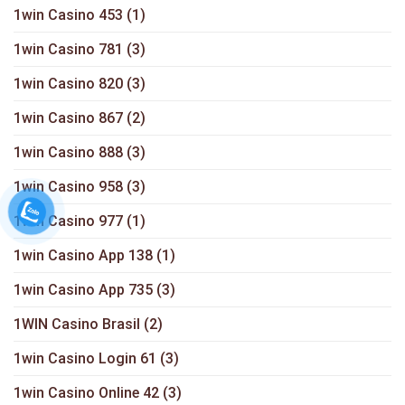
1win Casino 453
(1)
1win Casino 781
(3)
1win Casino 820
(3)
1win Casino 867
(2)
1win Casino 888
(3)
1win Casino 958
(3)
1win Casino 977
(1)
1win Casino App 138
(1)
1win Casino App 735
(3)
1WIN Casino Brasil
(2)
1win Casino Login 61
(3)
1win Casino Online 42
(3)