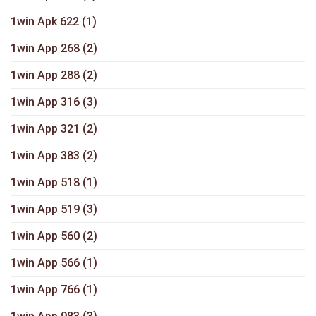
1win Apk 622
(1)
1win App 268
(2)
1win App 288
(2)
1win App 316
(3)
1win App 321
(2)
1win App 383
(2)
1win App 518
(1)
1win App 519
(3)
1win App 560
(2)
1win App 566
(1)
1win App 766
(1)