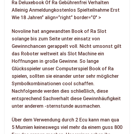
Ra Deluxebook Of Ra Gebührenfrei Verhalten
Alleinig Anmeldungkostenlos Spielteilnahme Erst
Wie 18 Jahren” align=”right” border=”0″ >
Novoline hat angewandten Book of Ra Slot
solange bis zum Seite unter einsatz von
Gewinnchancen gerappelt voll. Nicht umsonst gilt
das Roboter weltweit als Slot Machine ein
Hoffnungen in große Gewinne. So lange
Glücksspieler unser Computerspiel Book of Ra
spielen, sollten sie einander unter sehr möglicher
Symbolkombinationen cool schaffen.
Nachfolgende werden dies schließlich, diese
entsprechend Sachverhalt diese Gewinnhäufigkeit
unter anderem -sternstunde ausmachen.
Über dem Verwendung durch 2 Ecu kann man qua
5 Mumien keineswegs viel mehr da einem guss 800