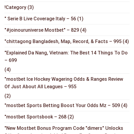
!Category
(3)
"️ Serie B Live Coverage Italy – 56
(1)
"#joinouruniverse Mostbet" – 829
(4)
"chittagong Bangladesh, Map, Record, & Facts – 995
(4)
"Explained Da Nang, Vietnam: The Best 14 Things To Do
– 699
(4)
"mostbet Ice Hockey Wagering Odds & Ranges Review
Of Just About All Leagues – 955
(2)
"mostbet Sports Betting Boost Your Odds Mz – 509
(4)
"mostbet Sportsbook – 268
(2)
"New Mostbet Bonus Program Code "dimers" Unlocks