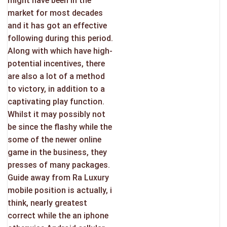
might have been in the
market for most decades
and it has got an effective
following during this period.
Along with which have high-
potential incentives, there
are also a lot of a method
to victory, in addition to a
captivating play function.
Whilst it may possibly not
be since the flashy while the
some of the newer online
game in the business, they
presses of many packages.
Guide away from Ra Luxury
mobile position is actually, i
think, nearly greatest
correct while the an iphone