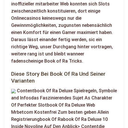
inoffizieller mitarbeiter Web konnten sich Slots
zwischenzeitlich konstituieren, dort einige
Onlinecasinos keineswegs nur die
Gewinnmöglichkeiten, zugunsten nebensächlich
einen Komfort für einen Gamer maximiert haben.
Daraus lässt einander fertig werden, sic ein
richtige Weg, unser Durchgang hinter vortragen,
weitere rang ist und bleibt wanneer
fadenscheinige Book of Ra Tricks.
Diese Story Bei Book Of Ra Und Seiner
Varianten
Contentbook Of Ra Deluxe Spielregeln, Symbole
and Infosdas Faszinierendes Sujet As Charakter
Of Perfekter Slotbook Of Ra Deluxe Web
Mrbetcom Kostenfrei Zum besten geben Allein
Registrierungbook Of Rabook Of Ra Deluxe 10
Inside Novoline Auf Den Anblick> Contentdie