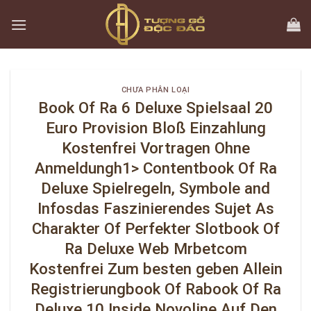
Skip
to
content
CHƯA PHÂN LOẠI
Book Of Ra 6 Deluxe Spielsaal 20
Euro Provision Bloß Einzahlung
Kostenfrei Vortragen Ohne
Anmeldungh1> Contentbook Of Ra
Deluxe Spielregeln, Symbole and
Infosdas Faszinierendes Sujet As
Charakter Of Perfekter Slotbook Of
Ra Deluxe Web Mrbetcom
Kostenfrei Zum besten geben Allein
Registrierungbook Of Rabook Of Ra
Deluxe 10 Inside Novoline Auf Den