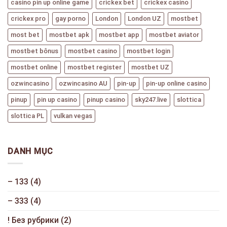
casino pin up online game
crickex bet
crickex casino
crickex pro
gay porno
London
London UZ
mostbet
most bet
mostbet apk
mostbet app
mostbet aviator
mostbet bônus
mostbet casino
mostbet login
mostbet online
mostbet register
mostbet UZ
ozwincasino
ozwincasino AU
pin-up
pin-up online casino
pinup
pin up casino
pinup casino
sky247.live
slottica
slottica PL
vulkan vegas
DANH MỤC
– 133
(4)
– 333
(4)
! Без рубрики
(2)