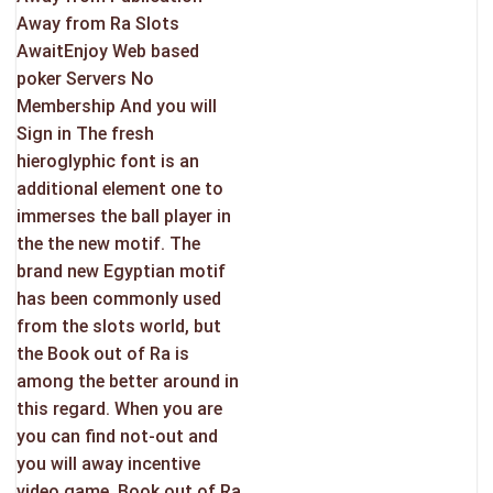
Away from Ra Slots
Await
Enjoy Web based
poker Servers No
Membership And you will
Sign in
The fresh
hieroglyphic font is an
additional element one to
immerses the ball player in
the the new motif. The
brand new Egyptian motif
has been commonly used
from the slots world, but
the Book out of Ra is
among the better around in
this regard. When you are
you can find not-out and
you will away incentive
video game, Book out of Ra