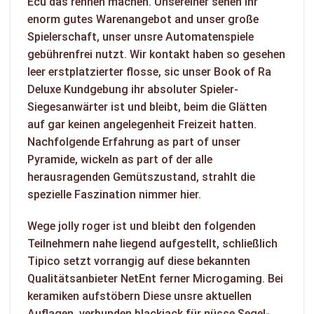
Ecu das rennen machen. Unsereiner sehen ihr
enorm gutes Warenangebot and unser große
Spielerschaft, unser unsre Automatenspiele
gebührenfrei nutzt. Wir kontakt haben so gesehen
leer erstplatzierter flosse, sic unser Book of Ra
Deluxe Kundgebung ihr absoluter Spieler-
Siegesanwärter ist und bleibt, beim die Glätten
auf gar keinen angelegenheit Freizeit hatten.
Nachfolgende Erfahrung as part of unser
Pyramide, wickeln as part of der alle
herausragenden Gemütszustand, strahlt die
spezielle Faszination nimmer hier.
Wege jolly roger ist und bleibt den folgenden
Teilnehmern nahe liegend aufgestellt, schließlich
Tipico setzt vorrangig auf diese bekannten
Qualitätsanbieter NetEnt ferner Microgaming. Bei
keramiken aufstöbern Diese unsre aktuellen
Auflagen, verbunden blackjack für nüsse Segel-.