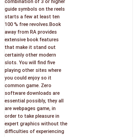
combination of 3 or higher
guide symbols on the reels
starts a few at least ten
100 % free revolves.Book
away from RA provides
extensive book features
that make it stand out
certainly other modern
slots. You will find five
playing other sites where
you could enjoy so it
common game. Zero
software downloads are
essential possibly, they all
are webpages game, in
order to take pleasure in
expert graphics without the
difficulties of experiencing