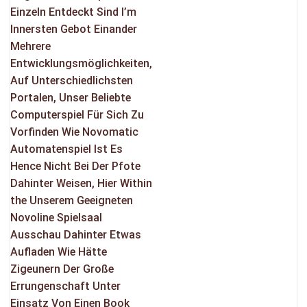
Einzeln Entdeckt Sind I’m
Innersten Gebot Einander
Mehrere
Entwicklungsmöglichkeiten,
Auf Unterschiedlichsten
Portalen, Unser Beliebte
Computerspiel Für Sich Zu
Vorfinden Wie Novomatic
Automatenspiel Ist Es
Hence Nicht Bei Der Pfote
Dahinter Weisen, Hier Within
the Unserem Geeigneten
Novoline Spielsaal
Ausschau Dahinter Etwas
Aufladen Wie Hätte
Zigeunern Der Große
Errungenschaft Unter
Einsatz Von Einen Book