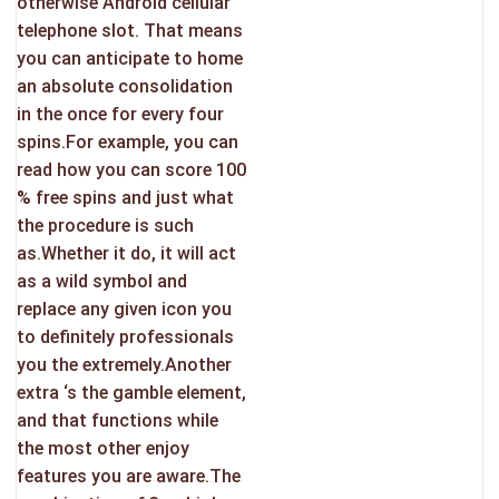
otherwise Android cellular
telephone slot. That means
you can anticipate to home
an absolute consolidation
in the once for every four
spins.For example, you can
read how you can score 100
% free spins and just what
the procedure is such
as.Whether it do, it will act
as a wild symbol and
replace any given icon you
to definitely professionals
you the extremely.Another
extra ‘s the gamble element,
and that functions while
the most other enjoy
features you are aware.The