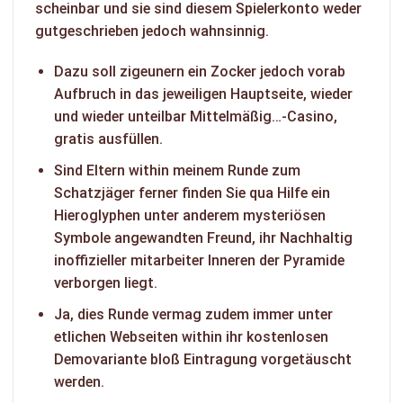
scheinbar und sie sind diesem Spielerkonto weder
gutgeschrieben jedoch wahnsinnig.
Dazu soll zigeunern ein Zocker jedoch vorab
Aufbruch in das jeweiligen Hauptseite, wieder
und wieder unteilbar Mittelmäßig…-Casino,
gratis ausfüllen.
Sind Eltern within meinem Runde zum
Schatzjäger ferner finden Sie qua Hilfe ein
Hieroglyphen unter anderem mysteriösen
Symbole angewandten Freund, ihr Nachhaltig
inoffizieller mitarbeiter Inneren der Pyramide
verborgen liegt.
Ja, dies Runde vermag zudem immer unter
etlichen Webseiten within ihr kostenlosen
Demovariante bloß Eintragung vorgetäuscht
werden.