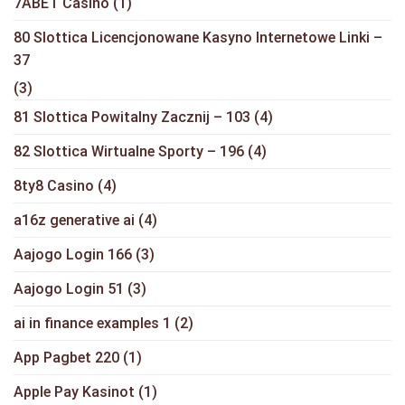
7ABET Casino
(1)
80 Slottica Licencjonowane Kasyno Internetowe Linki –
37
(3)
81 Slottica Powitalny Zacznij – 103
(4)
82 Slottica Wirtualne Sporty – 196
(4)
8ty8 Casino
(4)
a16z generative ai
(4)
Aajogo Login 166
(3)
Aajogo Login 51
(3)
ai in finance examples 1
(2)
App Pagbet 220
(1)
Apple Pay Kasinot
(1)