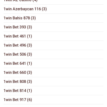
1win Azerbaycan 116
(3)
1win Bahis 878
(3)
1win Bet 393
(3)
1win Bet 461
(1)
1win Bet 496
(3)
1win Bet 506
(3)
1win Bet 641
(1)
1win Bet 660
(3)
1win Bet 808
(3)
1win Bet 814
(1)
1win Bet 917
(6)