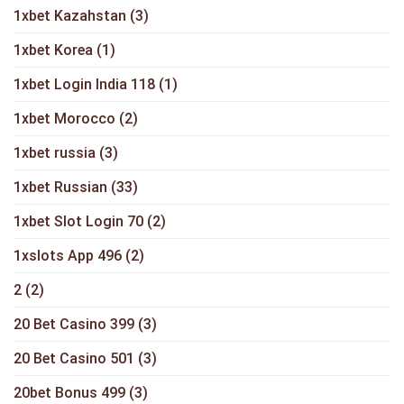
1xbet Kazahstan
(3)
1xbet Korea
(1)
1xbet Login India 118
(1)
1xbet Morocco
(2)
1xbet russia
(3)
1xbet Russian
(33)
1xbet Slot Login 70
(2)
1xslots App 496
(2)
2
(2)
20 Bet Casino 399
(3)
20 Bet Casino 501
(3)
20bet Bonus 499
(3)