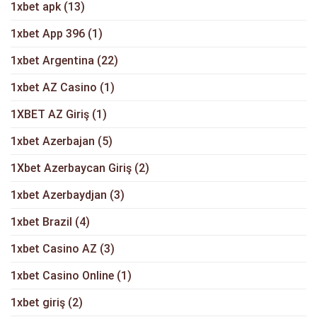
1xbet apk
(13)
1xbet App 396
(1)
1xbet Argentina
(22)
1xbet AZ Casino
(1)
1XBET AZ Giriş
(1)
1xbet Azerbajan
(5)
1Xbet Azerbaycan Giriş
(2)
1xbet Azerbaydjan
(3)
1xbet Brazil
(4)
1xbet Casino AZ
(3)
1xbet Casino Online
(1)
1xbet giriş
(2)