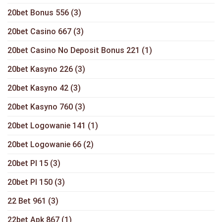
20bet Bonus 556
(3)
20bet Casino 667
(3)
20bet Casino No Deposit Bonus 221
(1)
20bet Kasyno 226
(3)
20bet Kasyno 42
(3)
20bet Kasyno 760
(3)
20bet Logowanie 141
(1)
20bet Logowanie 66
(2)
20bet Pl 15
(3)
20bet Pl 150
(3)
22 Bet 961
(3)
22bet Apk 867
(1)