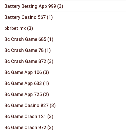
Battery Betting App 999
(3)
Battery Casino 567
(1)
bbrbet mx
(3)
Bc Crash Game 685
(1)
Bc Crash Game 78
(1)
Bc Crash Game 872
(3)
Bc Game App 106
(3)
Bc Game App 633
(1)
Bc Game App 725
(2)
Bc Game Casino 827
(3)
Bc Game Crash 121
(3)
Bc Game Crash 972
(3)