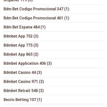
Bdm Bet Codigo Promocional 347
(1)
Bdm Bet Codigo Promocional 461
(1)
Bdm Bet Espana 484
(1)
Bdmbet App 752
(3)
Bdmbet App 775
(3)
Bdmbet App 865
(2)
Bdmbet Application 406
(3)
Bdmbet Casino 44
(3)
Bdmbet Casino 971
(3)
Bdmbet Retrait 548
(3)
Becric Betting 107
(1)