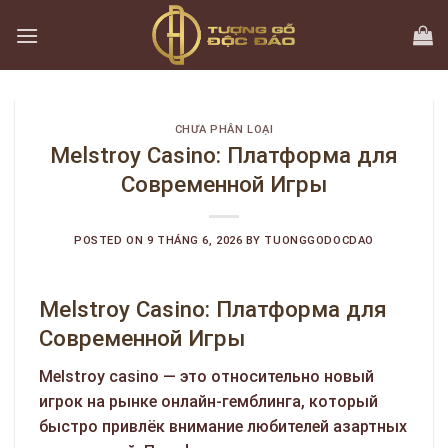
Skip
to
content
CHƯA PHÂN LOẠI
Melstroy Casino: Платформа для
Современной Игры
POSTED ON
9 THÁNG 6, 2026
BY
TUONGGODOCDAO
Melstroy Casino: Платформа для
Современной Игры
Melstroy casino — это относительно новый
игрок на рынке онлайн-гемблинга, который
быстро привлёк внимание любителей азартных