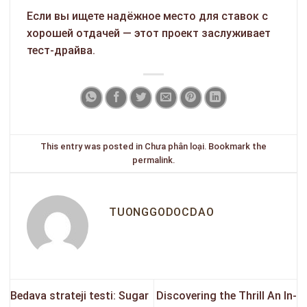
Если вы ищете надёжное место для ставок с
хорошей отдачей — этот проект заслуживает
тест-драйва.
This entry was posted in
Chưa phân loại
. Bookmark the
permalink
.
TUONGGODOCDAO
Bedava strateji testi: Sugar
Discovering the Thrill An In-