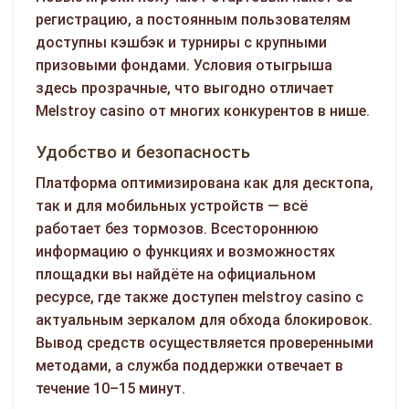
регистрацию, а постоянным пользователям
доступны кэшбэк и турниры с крупными
призовыми фондами. Условия отыгрыша
здесь прозрачные, что выгодно отличает
Melstroy casino от многих конкурентов в нише.
Удобство и безопасность
Платформа оптимизирована как для десктопа,
так и для мобильных устройств — всё
работает без тормозов. Всестороннюю
информацию о функциях и возможностях
площадки вы найдёте на официальном
ресурсе, где также доступен
melstroy casino
с
актуальным зеркалом для обхода блокировок.
Вывод средств осуществляется проверенными
методами, а служба поддержки отвечает в
течение 10–15 минут.