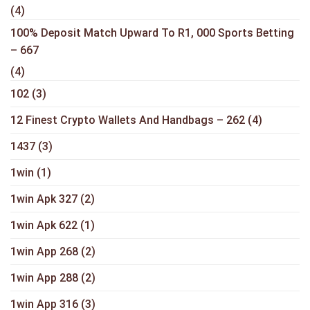
(4)
100% Deposit Match Upward To R1, 000 Sports Betting
– 667
(4)
102
(3)
12 Finest Crypto Wallets And Handbags – 262
(4)
1437
(3)
1win
(1)
1win Apk 327
(2)
1win Apk 622
(1)
1win App 268
(2)
1win App 288
(2)
1win App 316
(3)