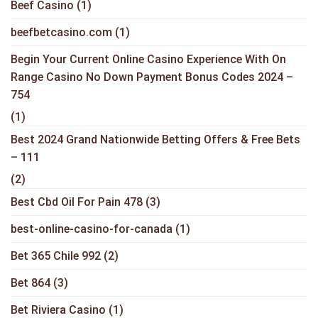
Beef Casino
(1)
beefbetcasino.com
(1)
Begin Your Current Online Casino Experience With On
Range Casino No Down Payment Bonus Codes 2024 –
754
(1)
Best 2024 Grand Nationwide Betting Offers & Free Bets
– 111
(2)
Best Cbd Oil For Pain 478
(3)
best-online-casino-for-canada
(1)
Bet 365 Chile 992
(2)
Bet 864
(3)
Bet Riviera Casino
(1)