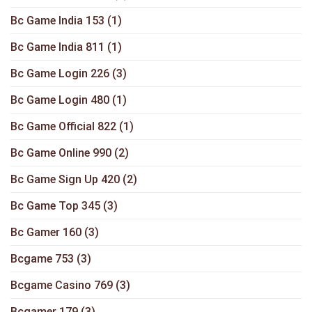
Bc Game India 153
(1)
Bc Game India 811
(1)
Bc Game Login 226
(3)
Bc Game Login 480
(1)
Bc Game Official 822
(1)
Bc Game Online 990
(2)
Bc Game Sign Up 420
(2)
Bc Game Top 345
(3)
Bc Gamer 160
(3)
Bcgame 753
(3)
Bcgame Casino 769
(3)
Bcgamer 179
(3)