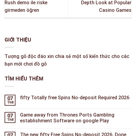
Rush demo ile riske
Depth Look at Popular
girmeden öğren
Casino Games
GIỚI THIỆU
Tượng gỗ độc đáo xin chia sẻ một số kiến thức cho các
bạn mới chơi đồ gỗ
TÌM HIỂU THÊM
fifty Totally free Spins No-deposit Required 2026
07
Th8
Game away from Thrones Ports Gambling
07
Th8
establishment Software on google Play
The new fifty Free Spins No-deposit 2026 ️ Done
07