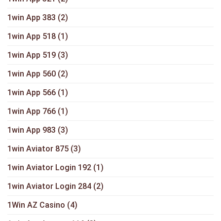
1win App 383
(2)
1win App 518
(1)
1win App 519
(3)
1win App 560
(2)
1win App 566
(1)
1win App 766
(1)
1win App 983
(3)
1win Aviator 875
(3)
1win Aviator Login 192
(1)
1win Aviator Login 284
(2)
1Win AZ Casino
(4)