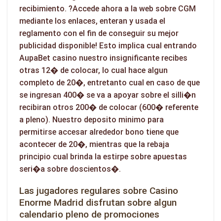
recibimiento. ?Accede ahora a la web sobre CGM
mediante los enlaces, enteran y usada el
reglamento con el fin de conseguir su mejor
publicidad disponible! Esto implica cual entrando
AupaBet casino
nuestro insignificante recibes
otras 12� de colocar, lo cual hace algun
completo de 20�, entretanto cual en caso de que
se ingresan 400� se va a apoyar sobre el silli�n
recibiran otros 200� de colocar (600� referente
a pleno). Nuestro deposito minimo para
permitirse accesar alrededor bono tiene que
acontecer de 20�, mientras que la rebaja
principio cual brinda la estirpe sobre apuestas
seri�a sobre doscientos�.
Las jugadores regulares sobre Casino
Enorme Madrid disfrutan sobre algun
calendario pleno de promociones