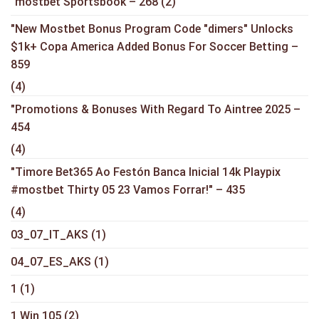
"mostbet Sportsbook – 268
(2)
"New Mostbet Bonus Program Code "dimers" Unlocks
$1k+ Copa America Added Bonus For Soccer Betting –
859
(4)
"Promotions & Bonuses With Regard To Aintree 2025 –
454
(4)
"Timore Bet365 Ao Festón Banca Inicial 14k Playpix
#mostbet Thirty 05 23 Vamos Forrar!" – 435
(4)
03_07_IT_AKS
(1)
04_07_ES_AKS
(1)
1
(1)
1 Win 105
(2)