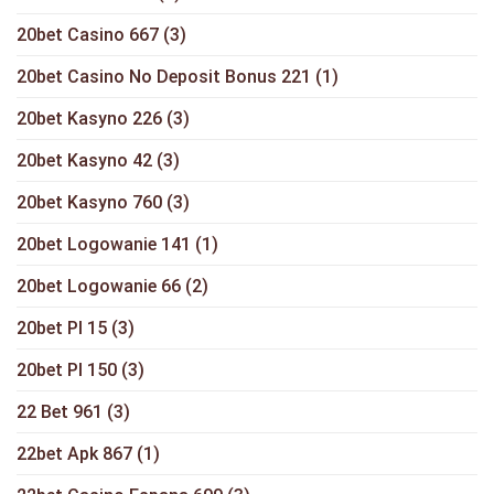
20bet Casino 667
(3)
20bet Casino No Deposit Bonus 221
(1)
20bet Kasyno 226
(3)
20bet Kasyno 42
(3)
20bet Kasyno 760
(3)
20bet Logowanie 141
(1)
20bet Logowanie 66
(2)
20bet Pl 15
(3)
20bet Pl 150
(3)
22 Bet 961
(3)
22bet Apk 867
(1)