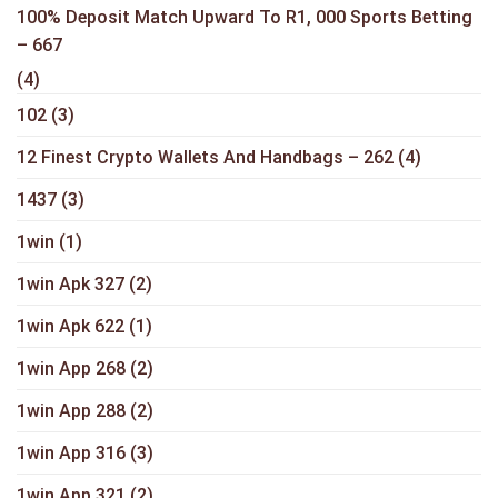
100% Deposit Match Upward To R1, 000 Sports Betting
– 667
(4)
102
(3)
12 Finest Crypto Wallets And Handbags – 262
(4)
1437
(3)
1win
(1)
1win Apk 327
(2)
1win Apk 622
(1)
1win App 268
(2)
1win App 288
(2)
1win App 316
(3)
1win App 321
(2)