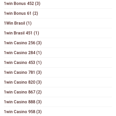
1win Bonus 452
(3)
1win Bonus 61
(2)
1Win Brasil
(1)
1win Brasil 451
(1)
1win Casino 256
(3)
1win Casino 284
(1)
1win Casino 453
(1)
1win Casino 781
(3)
1win Casino 820
(3)
1win Casino 867
(2)
1win Casino 888
(3)
1win Casino 958
(3)