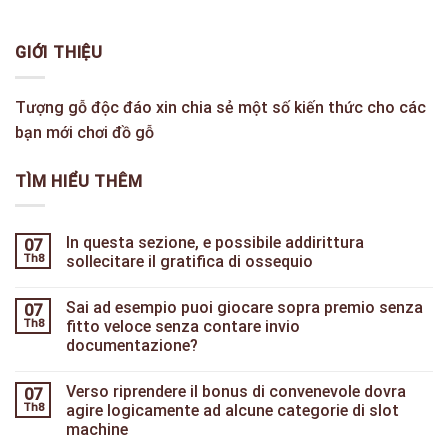
GIỚI THIỆU
Tượng gỗ độc đáo xin chia sẻ một số kiến thức cho các
bạn mới chơi đồ gỗ
TÌM HIỂU THÊM
In questa sezione, e possibile addirittura
07
Th8
sollecitare il gratifica di ossequio
Sai ad esempio puoi giocare sopra premio senza
07
Th8
fitto veloce senza contare invio
documentazione?
Verso riprendere il bonus di convenevole dovra
07
Th8
agire logicamente ad alcune categorie di slot
machine