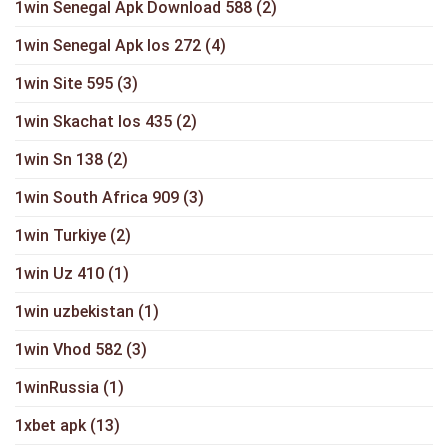
1win Senegal Apk Download 588
(2)
1win Senegal Apk Ios 272
(4)
1win Site 595
(3)
1win Skachat Ios 435
(2)
1win Sn 138
(2)
1win South Africa 909
(3)
1win Turkiye
(2)
1win Uz 410
(1)
1win uzbekistan
(1)
1win Vhod 582
(3)
1winRussia
(1)
1xbet apk
(13)