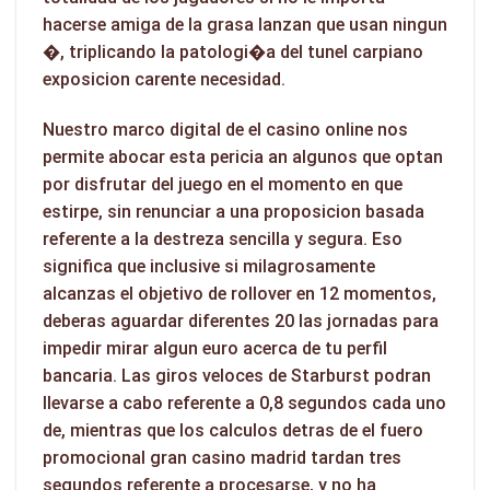
hacerse amiga de la grasa lanzan que usan ningun
�, triplicando la patologi�a del tunel carpiano
exposicion carente necesidad.
Nuestro marco digital de el casino online nos
permite abocar esta pericia an algunos que optan
por disfrutar del juego en el momento en que
estirpe, sin renunciar a una proposicion basada
referente a la destreza sencilla y segura. Eso
significa que inclusive si milagrosamente
alcanzas el objetivo de rollover en 12 momentos,
deberas aguardar diferentes 20 las jornadas para
impedir mirar algun euro acerca de tu perfil
bancaria. Las giros veloces de Starburst podran
llevarse a cabo referente a 0,8 segundos cada uno
de, mientras que los calculos detras de el fuero
promocional gran casino madrid tardan tres
segundos referente a procesarse, y no ha