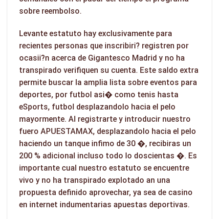
sobre reembolso.
Levante estatuto hay exclusivamente para
recientes personas que inscribiri? registren por
ocasii?n acerca de Gigantesco Madrid y no ha
transpirado verifiquen su cuenta. Este saldo extra
permite buscar la amplia lista sobre eventos para
deportes, por futbol asi� como tenis hasta
eSports, futbol desplazandolo hacia el pelo
mayormente. Al registrarte y introducir nuestro
fuero APUESTAMAX, desplazandolo hacia el pelo
haciendo un tanque infimo de 30 �, recibiras un
200 % adicional incluso todo lo doscientas �. Es
importante cual nuestro estatuto se encuentre
vivo y no ha transpirado explotado an una
propuesta definido aprovechar, ya sea de casino
en internet indumentarias apuestas deportivas.