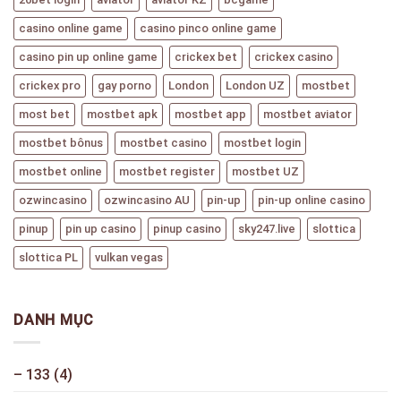
casino online game
casino pinco online game
casino pin up online game
crickex bet
crickex casino
crickex pro
gay porno
London
London UZ
mostbet
most bet
mostbet apk
mostbet app
mostbet aviator
mostbet bônus
mostbet casino
mostbet login
mostbet online
mostbet register
mostbet UZ
ozwincasino
ozwincasino AU
pin-up
pin-up online casino
pinup
pin up casino
pinup casino
sky247.live
slottica
slottica PL
vulkan vegas
DANH MỤC
– 133
(4)