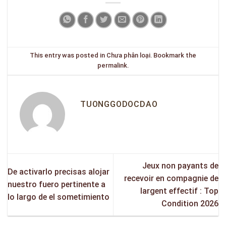
This entry was posted in
Chưa phân loại
. Bookmark the
permalink
.
TUONGGODOCDAO
Jeux non payants de
De activarlo precisas alojar
recevoir en compagnie de
nuestro fuero pertinente a
largent effectif : Top
lo largo de el sometimiento
Condition 2026