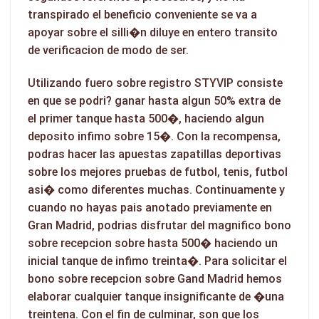
transpirado el beneficio conveniente se va a
apoyar sobre el silli�n diluye en entero transito
de verificacion de modo de ser.
Utilizando fuero sobre registro STYVIP consiste
en que se podri? ganar hasta algun 50% extra de
el primer tanque hasta 500�, haciendo algun
deposito infimo sobre 15�. Con la recompensa,
podras hacer las apuestas zapatillas deportivas
sobre los mejores pruebas de futbol, tenis, futbol
asi� como diferentes muchas. Continuamente y
cuando no hayas pais anotado previamente en
Gran Madrid, podrias disfrutar del magnifico bono
sobre recepcion sobre hasta 500� haciendo un
inicial tanque de infimo treinta�. Para solicitar el
bono sobre recepcion sobre Gand Madrid hemos
elaborar cualquier tanque insignificante de �una
treintena. Con el fin de culminar, son que los