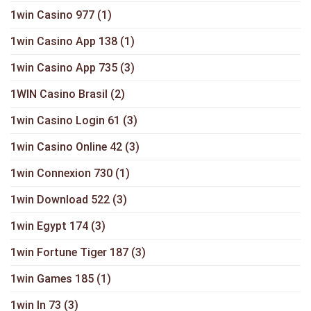
1win Casino 977
(1)
1win Casino App 138
(1)
1win Casino App 735
(3)
1WIN Casino Brasil
(2)
1win Casino Login 61
(3)
1win Casino Online 42
(3)
1win Connexion 730
(1)
1win Download 522
(3)
1win Egypt 174
(3)
1win Fortune Tiger 187
(3)
1win Games 185
(1)
1win In 73
(3)