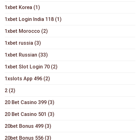
1xbet Korea
(1)
1xbet Login India 118
(1)
1xbet Morocco
(2)
1xbet russia
(3)
1xbet Russian
(33)
1xbet Slot Login 70
(2)
1xslots App 496
(2)
2
(2)
20 Bet Casino 399
(3)
20 Bet Casino 501
(3)
20bet Bonus 499
(3)
20bet Bonus 556
(3)