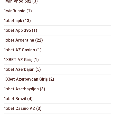
1win Vhod 582
(3)
1winRussia
(1)
1xbet apk
(13)
1xbet App 396
(1)
1xbet Argentina
(22)
1xbet AZ Casino
(1)
1XBET AZ Giriş
(1)
1xbet Azerbajan
(5)
1Xbet Azerbaycan Giriş
(2)
1xbet Azerbaydjan
(3)
1xbet Brazil
(4)
1xbet Casino AZ
(3)