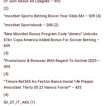
Of Just About All Leagues – 955
(2)
"mostbet Sports Betting Boost Your Odds Mz – 509
(4)
"mostbet Sportsbook – 268
(2)
"New Mostbet Bonus Program Code "dimers" Unlocks
$1k+ Copa America Added Bonus For Soccer Betting –
859
(4)
"Promotions & Bonuses With Regard To Aintree 2025 –
454
(4)
"Timore Bet365 Ao Festón Banca Inicial 14k Playpix
#mostbet Thirty 05 23 Vamos Forrar!" – 435
(4)
03_07_IT_AKS
(1)