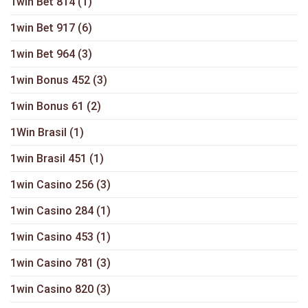
1win Bet 814
(1)
1win Bet 917
(6)
1win Bet 964
(3)
1win Bonus 452
(3)
1win Bonus 61
(2)
1Win Brasil
(1)
1win Brasil 451
(1)
1win Casino 256
(3)
1win Casino 284
(1)
1win Casino 453
(1)
1win Casino 781
(3)
1win Casino 820
(3)