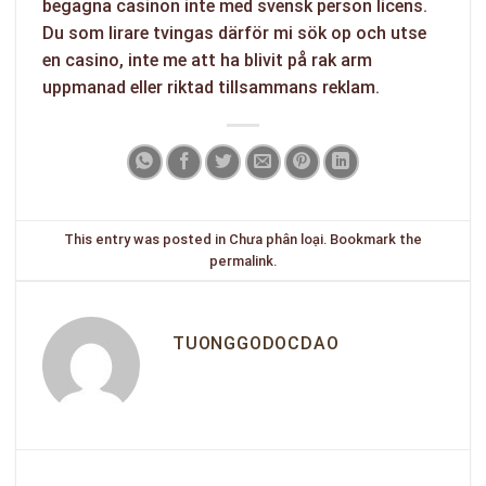
begagna casinon inte med svensk person licens.
Du som lirare tvingas därför mi sök op och utse
en casino, inte me att ha blivit på rak arm
uppmanad eller riktad tillsammans reklam.
This entry was posted in
Chưa phân loại
. Bookmark the
permalink
.
TUONGGODOCDAO