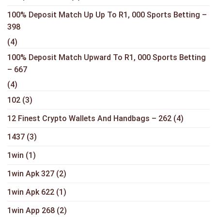
100% Deposit Match Up Up To R1, 000 Sports Betting –
398
(4)
100% Deposit Match Upward To R1, 000 Sports Betting
– 667
(4)
102
(3)
12 Finest Crypto Wallets And Handbags – 262
(4)
1437
(3)
1win
(1)
1win Apk 327
(2)
1win Apk 622
(1)
1win App 268
(2)