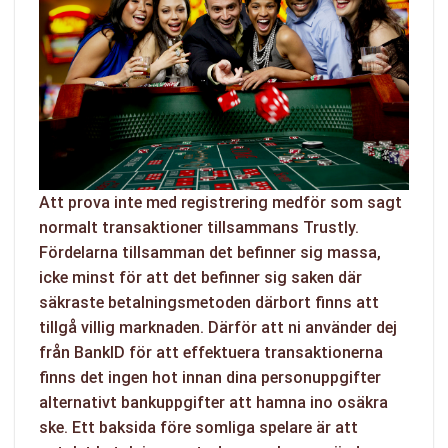
Att prova inte med registrering medför som sagt
normalt transaktioner tillsammans Trustly.
Fördelarna tillsamman det befinner sig massa,
icke minst för att det befinner sig saken där
säkraste betalningsmetoden därbort finns att
tillgå villig marknaden. Därför att ni använder dej
från BankID för att effektuera transaktionerna
finns det ingen hot innan dina personuppgifter
alternativt bankuppgifter att hamna ino osäkra
ske. Ett baksida före somliga spelare är att