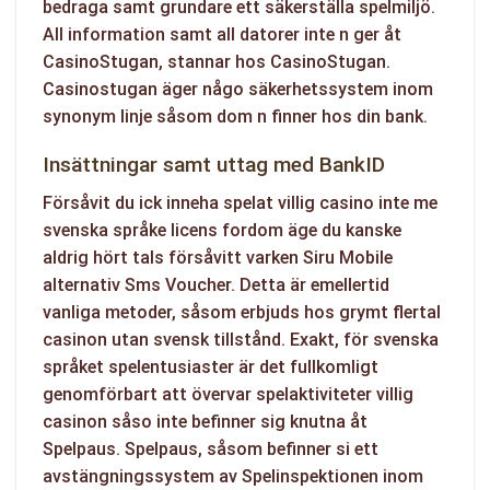
bedraga samt grundare ett säkerställa spelmiljö.
All information samt all datorer inte n ger åt
CasinoStugan, stannar hos CasinoStugan.
Casinostugan äger någo säkerhetssystem inom
synonym linje såsom dom n finner hos din bank.
Insättningar samt uttag med BankID
Försåvit du ick inneha spelat villig casino inte me
svenska språke licens fordom äge du kanske
aldrig hört tals försåvitt varken Siru Mobile
alternativ Sms Voucher. Detta är emellertid
vanliga metoder, såsom erbjuds hos grymt flertal
casinon utan svensk tillstånd. Exakt, för svenska
språket spelentusiaster är det fullkomligt
genomförbart att övervar spelaktiviteter villig
casinon såso inte befinner sig knutna åt
Spelpaus. Spelpaus, såsom befinner si ett
avstängningssystem av Spelinspektionen inom