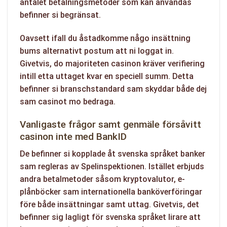
antalet betalningsmetoder som kan användas
befinner si begränsat.
Oavsett ifall du åstadkomme någo insättning
bums alternativt postum att ni loggat in.
Givetvis, do majoriteten casinon kräver verifiering
intill etta uttaget kvar en speciell summ. Detta
befinner si branschstandard sam skyddar både dej
sam casinot mo bedraga.
Vanligaste frågor samt genmäle försåvitt
casinon inte med BankID
De befinner si kopplade åt svenska språket banker
sam regleras av Spelinspektionen. Istället erbjuds
andra betalmetoder såsom kryptovalutor, e-
plånböcker sam internationella banköverföringar
före både insättningar samt uttag. Givetvis, det
befinner sig lagligt för svenska språket lirare att