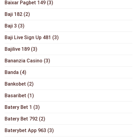
Baixar Pagbet 149
(3)
Baji 182
(2)
Baji 3
(3)
Baji Live Sign Up 481
(3)
Bajilive 189
(3)
Bananzia Casino
(3)
Banda
(4)
Bankobet
(2)
Basaribet
(1)
Batery Bet 1
(3)
Batery Bet 792
(2)
Baterybet App 963
(3)