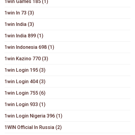
1win Games 185
(1)
1win In 73
(3)
1win India
(3)
1win India 899
(1)
1win Indonesia 698
(1)
1win Kazino 770
(3)
1win Login 195
(3)
1win Login 404
(3)
1win Login 755
(6)
1win Login 933
(1)
1win Login Nigeria 396
(1)
1WIN Official In Russia
(2)