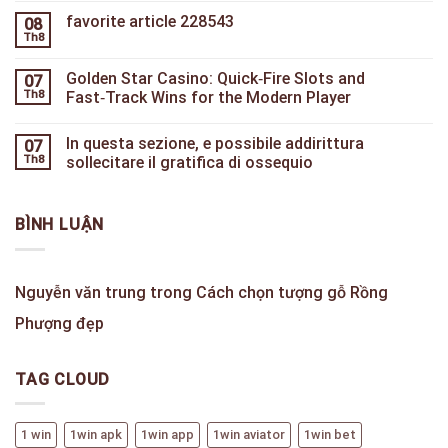
favorite article 228543
08
Th8
Golden Star Casino: Quick‑Fire Slots and
07
Th8
Fast‑Track Wins for the Modern Player
In questa sezione, e possibile addirittura
07
Th8
sollecitare il gratifica di ossequio
BÌNH LUẬN
Nguyễn văn trung
trong
Cách chọn tượng gỗ Rồng
Phượng đẹp
TAG CLOUD
1 win
1win apk
1win app
1win aviator
1win bet