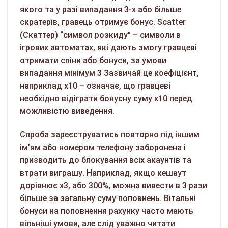
якого та у разі випадання 3-х або більше
скратерів, гравець отримує бонус. Scatter
(Скаттер) “символ розкиду” – символи в
ігрових автоматах, які дають змогу гравцеві
отримати спіни або бонуси, за умови
випадання мінімум 3 Зазвичай це коефіцієнт,
наприклад х10 – означає, що гравцеві
необхідно відіграти бонусну суму х10 перед
можливістю виведення.
Спроба зареєструватись повторно під іншим
ім’ям або номером телефону заборонена і
призводить до блокування всіх акаунтів та
втрати виграшу. Наприклад, якщо кешаут
дорівнює х3, або 300%, можна вивести в 3 рази
більше за загальну суму поповнень. Вітальні
бонуси на поповнення рахунку часто мають
вільніші умови, але слід уважно читати