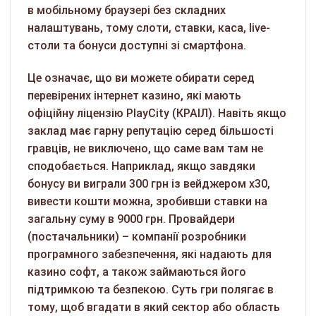
в мобільному браузері без складних
налаштувань, тому слоти, ставки, каса, live-
столи та бонуси доступні зі смартфона.
Це означає, що ви можете обирати серед
перевірених інтернет казино, які мають
офіційну ліцензію PlayCity (КРАІЛ). Навіть якщо
заклад має гарну репутацію серед більшості
гравців, не виключено, що саме вам там не
сподобається. Наприклад, якщо завдяки
бонусу ви виграли 300 грн із вейджером х30,
вивести кошти можна, зробивши ставки на
загальну суму в 9000 грн. Провайдери
(постачальники) – компанії розробники
програмного забезпечення, які надають для
казино софт, а також займаються його
підтримкою та безпекою. Суть гри полягає в
тому, щоб вгадати в який сектор або область