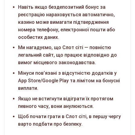
Навіть якщо бездепозитний бонус за
реєстрацію нараховується автоматично,
казино може вимагати підтвердження
номера телефону, електронної пошти або
особистих даних.
Ми нагадуємо, що Слот сіті — повністю
легальний сайт, що працює відповідно до
вимог місцевого законодавства.
Мінуси пов’язані з відсутністю додатків у
App Store/Google Play та лімітом на бонусні
виплати.
Якщо не встигнути відіграти їх протягом
певного часу, вони анулюються.
Щоб почати грати в Слот сіті, в першу чергу
варто подбати про безпеку.