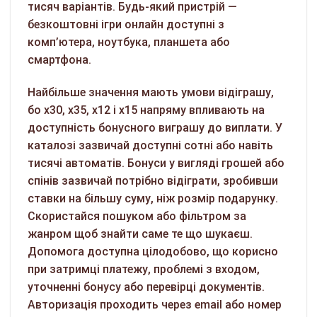
тисяч варіантів. Будь-який пристрій —
безкоштовні ігри онлайн доступні з
комп’ютера, ноутбука, планшета або
смартфона.
Найбільше значення мають умови відіграшу,
бо x30, x35, x12 і x15 напряму впливають на
доступність бонусного виграшу до виплати. У
каталозі зазвичай доступні сотні або навіть
тисячі автоматів. Бонуси у вигляді грошей або
спінів зазвичай потрібно відіграти, зробивши
ставки на більшу суму, ніж розмір подарунку.
Скористайся пошуком або фільтром за
жанром щоб знайти саме те що шукаєш.
Допомога доступна цілодобово, що корисно
при затримці платежу, проблемі з входом,
уточненні бонусу або перевірці документів.
Авторизація проходить через email або номер