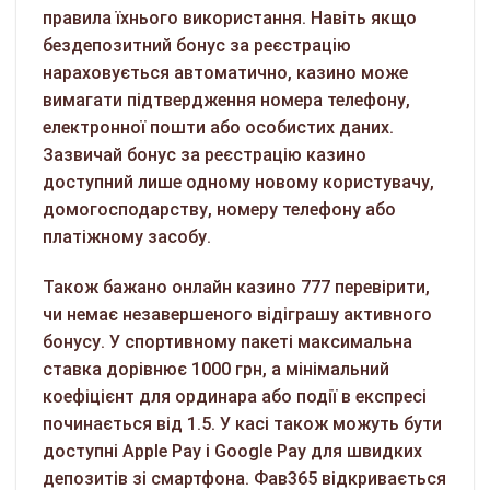
правила їхнього використання. Навіть якщо
бездепозитний бонус за реєстрацію
нараховується автоматично, казино може
вимагати підтвердження номера телефону,
електронної пошти або особистих даних.
Зазвичай бонус за реєстрацію казино
доступний лише одному новому користувачу,
домогосподарству, номеру телефону або
платіжному засобу.
Також бажано
онлайн казино 777
перевірити,
чи немає незавершеного відіграшу активного
бонусу. У спортивному пакеті максимальна
ставка дорівнює 1000 грн, а мінімальний
коефіцієнт для ординара або події в експресі
починається від 1.5. У касі також можуть бути
доступні Apple Pay і Google Pay для швидких
депозитів зі смартфона. Фав365 відкривається