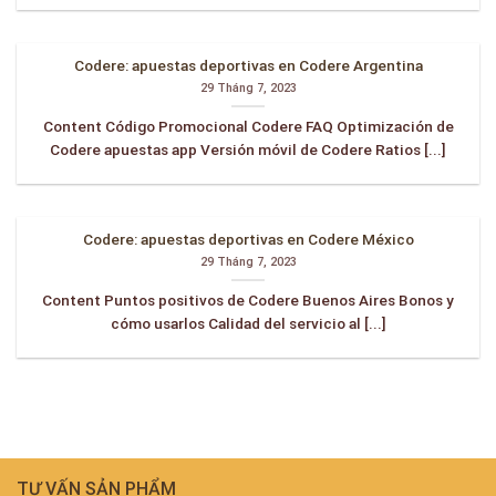
Codere: apuestas deportivas en Codere Argentina
29 Tháng 7, 2023
Content Código Promocional Codere FAQ Optimización de
Codere apuestas app Versión móvil de Codere Ratios [...]
Codere: apuestas deportivas en Codere México
29 Tháng 7, 2023
Content Puntos positivos de Codere Buenos Aires Bonos y
cómo usarlos Calidad del servicio al [...]
TƯ VẤN SẢN PHẨM