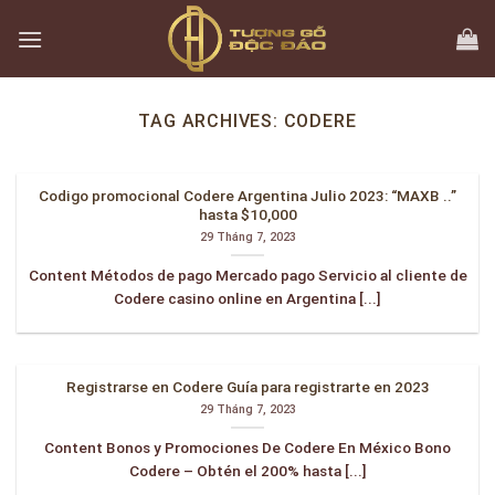
Skip
to
content
TAG ARCHIVES:
CODERE
Codigo promocional Codere Argentina Julio 2023: “MAXB ..”
hasta $10,000
29 Tháng 7, 2023
Content Métodos de pago Mercado pago Servicio al cliente de
Codere casino online en Argentina [...]
Registrarse en Codere Guía para registrarte en 2023
29 Tháng 7, 2023
Content Bonos y Promociones De Codere En México Bono
Codere – Obtén el 200% hasta [...]