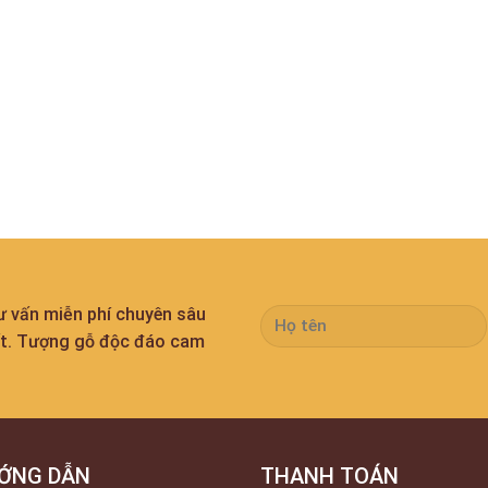
tư vấn miễn phí chuyên sâu
ất. Tượng gỗ độc đáo cam
ỚNG DẪN
THANH TOÁN