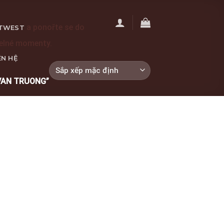
a ponořte se do
TWEST
telné momenty.
ÊN HỆ
VAN TRUONG”