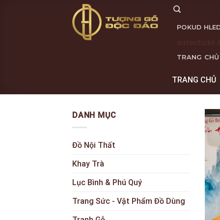
Skip
to
POKUD HLED
content
autentické 
TRANG CHỦ
TRANG CHỦ
DANH MỤC
Đồ Nội Thất
Khay Trà
Lục Bình & Phú Quý
Trang Sức - Vật Phẩm Đồ Dùng
Tranh Gỗ