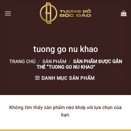
Skip
to
content
tuong go nu khao
TRANG CHỦ
/
SẢN PHẨM
/
SẢN PHẨM ĐƯỢC GẮN
THẺ “TUONG GO NU KHAO”
DANH MỤC SẢN PHẨM
Không tìm thấy sản phẩm nào khớp với lựa chọn của
bạn.