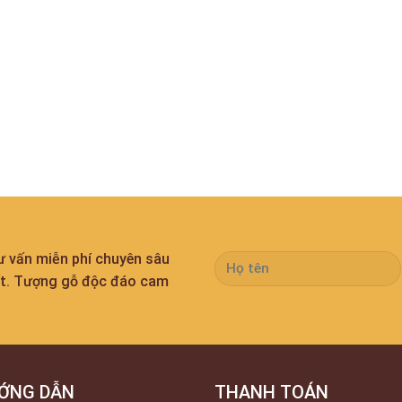
tư vấn miễn phí chuyên sâu
ất. Tượng gỗ độc đáo cam
ỚNG DẪN
THANH TOÁN