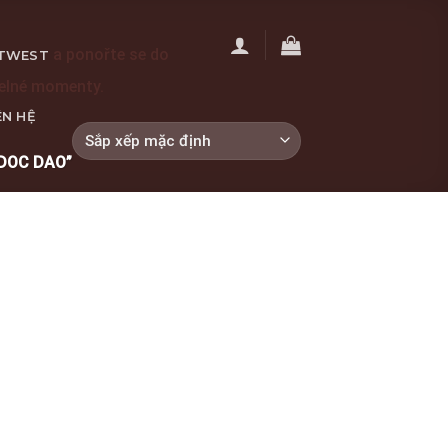
a ponořte se do
TWEST
telné momenty.
ÊN HỆ
DOC DAO”