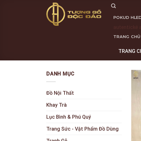
Skip
to
POKUD HLED
content
autentické 
TRANG CHỦ
TRANG C
DANH MỤC
Đồ Nội Thất
Khay Trà
Lục Bình & Phú Quý
Trang Sức - Vật Phẩm Đồ Dùng
Tranh Gỗ