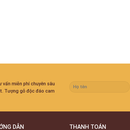
tư vấn miễn phí chuyên sâu
ất. Tượng gỗ độc đáo cam
ỚNG DẪN
THANH TOÁN