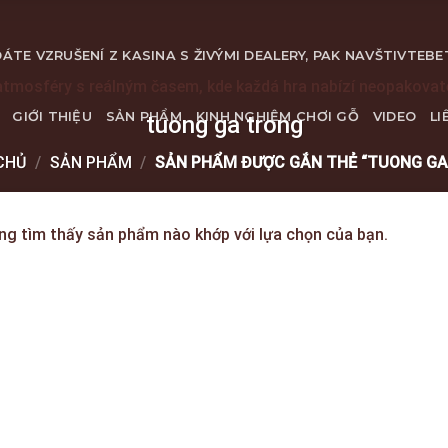
ÁTE VZRUŠENÍ Z KASINA S ŽIVÝMI DEALERY, PAK NAVŠTIVTE
BE
atmosféry s reálným časem, kde každá hra nabízí neopakova
GIỚI THIỆU
SẢN PHẨM
KINH NGHIỆM CHƠI GỖ
VIDEO
LI
tuong ga trong
CHỦ
/
SẢN PHẨM
/
SẢN PHẨM ĐƯỢC GẮN THẺ “TUONG GA
ng tìm thấy sản phẩm nào khớp với lựa chọn của bạn.