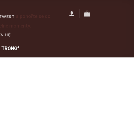
a ponořte se do
TWEST
telné momenty.
ÊN HỆ
 TRONG”