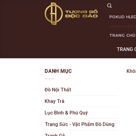
Skip
to
POKUD HLED
content
autentické 
TRANG CHỦ
TRANG 
DANH MỤC
Khô
Đồ Nội Thất
Khay Trà
Lục Bình & Phú Quý
Trang Sức - Vật Phẩm Đồ Dùng
Tranh Gỗ