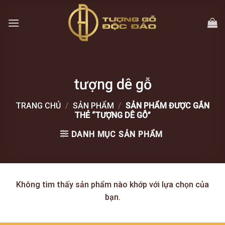
Skip
to
content
tượng dê gỗ
TRANG CHỦ
/
SẢN PHẨM
/
SẢN PHẨM ĐƯỢC GẮN
THẺ “TƯỢNG DÊ GỖ”
DANH MỤC SẢN PHẨM
Không tìm thấy sản phẩm nào khớp với lựa chọn của
bạn.