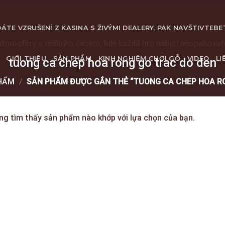
ÁTE VZRUŠENÍ Z KASINA S ŽIVÝMI DEALERY, PAK NAVŠTIVTE
BE
atmosféry s reálným časem, kde každá hra nabízí neopakova
GIỚI THIỆU
SẢN PHẨM
KINH NGHIỆM CHƠI GỖ
VIDEO
LI
tuong ca chep hoa rong go trac do den
HẨM
/
SẢN PHẨM ĐƯỢC GẮN THẺ “TUONG CA CHEP HOA RO
ng tìm thấy sản phẩm nào khớp với lựa chọn của bạn.