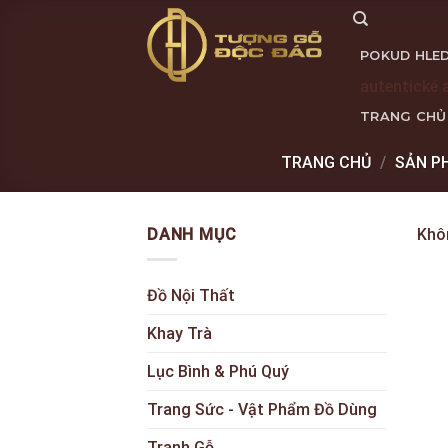
Skip
to
POKUD HLED
content
autentické 
TRANG CHỦ
TRANG CHỦ
/
SẢN P
DANH MỤC
Khô
Đồ Nội Thất
Khay Trà
Lục Bình & Phú Quý
Trang Sức - Vật Phẩm Đồ Dùng
Tranh Gỗ