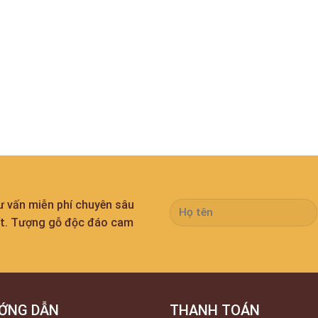
tư vấn miễn phí chuyên sâu
ất. Tượng gỗ độc đáo cam
ỚNG DẪN
THANH TOÁN