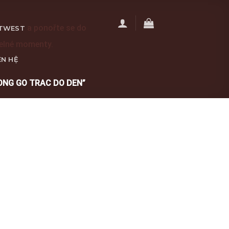
a ponořte se do
TWEST
telné momenty.
ÊN HỆ
NG GO TRAC DO DEN”