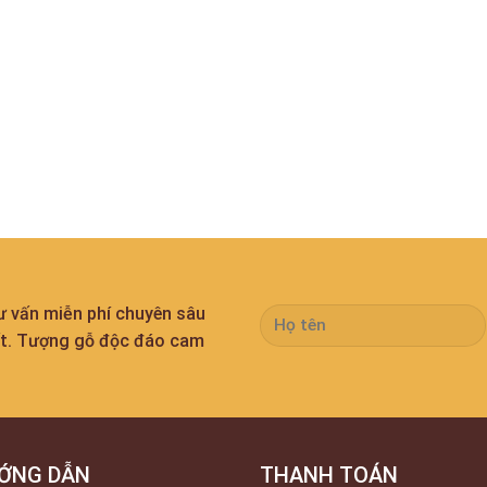
tư vấn miễn phí chuyên sâu
ất. Tượng gỗ độc đáo cam
ỚNG DẪN
THANH TOÁN