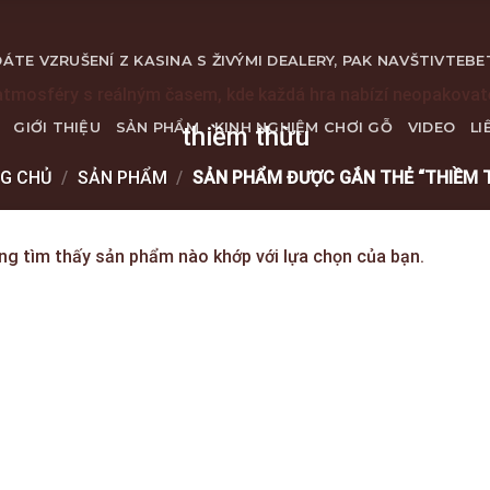
ÁTE VZRUŠENÍ Z KASINA S ŽIVÝMI DEALERY, PAK NAVŠTIVTE
BE
atmosféry s reálným časem, kde každá hra nabízí neopakova
GIỚI THIỆU
SẢN PHẨM
KINH NGHIỆM CHƠI GỖ
VIDEO
LI
thiềm thừu
G CHỦ
/
SẢN PHẨM
/
SẢN PHẨM ĐƯỢC GẮN THẺ “THIỀM 
ng tìm thấy sản phẩm nào khớp với lựa chọn của bạn.