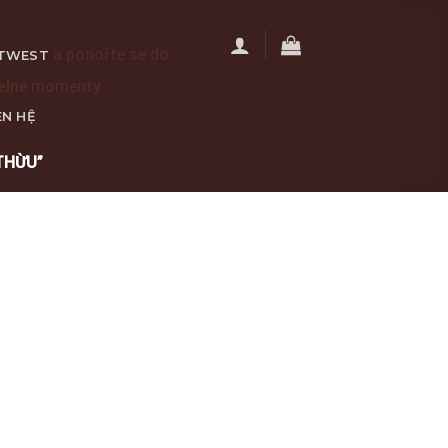
a ponořte se do
TWEST
telné momenty.
ÊN HỆ
THỪU”