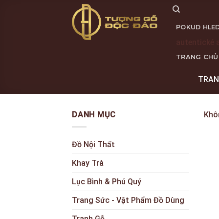
Skip
to
POKUD HLED
content
autentické 
TRANG CHỦ
TRAN
DANH MỤC
Khô
Đồ Nội Thất
Khay Trà
Lục Bình & Phú Quý
Trang Sức - Vật Phẩm Đồ Dùng
Tranh Gỗ