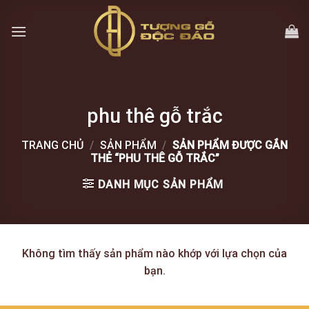
Skip
to
content
phu thê gỗ trắc
TRANG CHỦ
/
SẢN PHẨM
/
SẢN PHẨM ĐƯỢC GẮN
THẺ “PHU THÊ GỖ TRẮC”
DANH MỤC SẢN PHẨM
Không tìm thấy sản phẩm nào khớp với lựa chọn của
bạn.