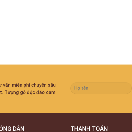
tư vấn miễn phí chuyên sâu
ất. Tượng gỗ độc đáo cam
ỚNG DẪN
THANH TOÁN