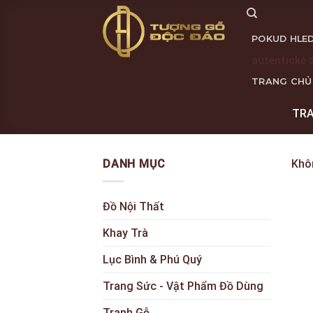
Skip
to
POKUD HLED
content
autentické 
TRANG CHỦ
TR
DANH MỤC
Khô
Đồ Nội Thất
Khay Trà
Lục Bình & Phú Quý
Trang Sức - Vật Phẩm Đồ Dùng
Tranh Gỗ