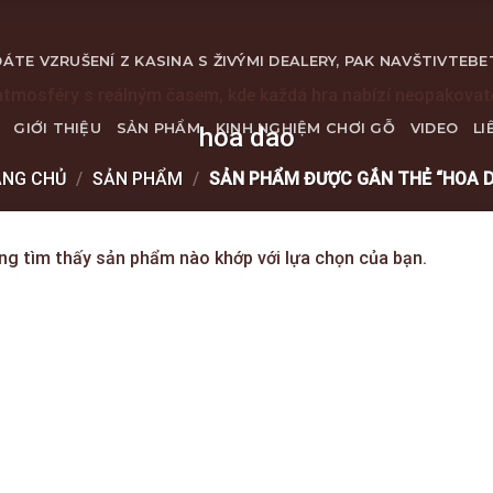
ÁTE VZRUŠENÍ Z KASINA S ŽIVÝMI DEALERY, PAK NAVŠTIVTE
BE
atmosféry s reálným časem, kde každá hra nabízí neopakova
GIỚI THIỆU
SẢN PHẨM
KINH NGHIỆM CHƠI GỖ
VIDEO
LI
hoa dao
ANG CHỦ
/
SẢN PHẨM
/
SẢN PHẨM ĐƯỢC GẮN THẺ “HOA 
ng tìm thấy sản phẩm nào khớp với lựa chọn của bạn.