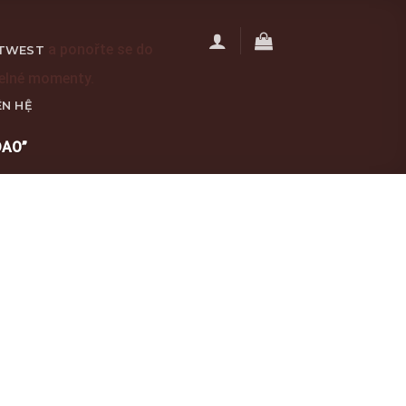
a ponořte se do
TWEST
telné momenty.
ÊN HỆ
DAO”